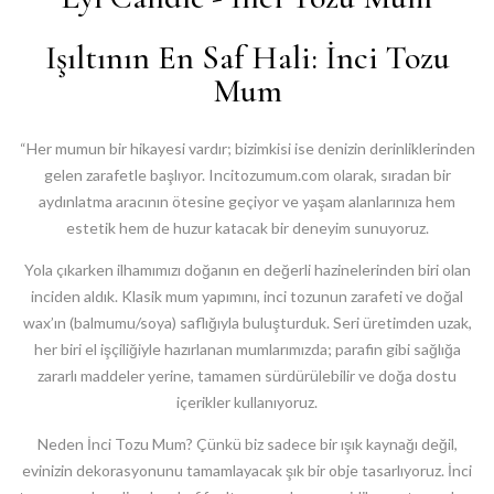
Işıltının En Saf Hali: İnci Tozu
Mum
“Her mumun bir hikayesi vardır; bizimkisi ise denizin derinliklerinden
gelen zarafetle başlıyor.
Incitozumum.com
olarak, sıradan bir
aydınlatma aracının ötesine geçiyor ve yaşam alanlarınıza hem
estetik hem de huzur katacak bir deneyim sunuyoruz.
Yola çıkarken ilhamımızı doğanın en değerli hazinelerinden biri olan
inciden
aldık. Klasik mum yapımını, inci tozunun zarafeti ve doğal
wax’ın (balmumu/soya) saflığıyla buluşturduk. Seri üretimden uzak,
her biri el işçiliğiyle hazırlanan mumlarımızda; parafin gibi sağlığa
zararlı maddeler yerine, tamamen sürdürülebilir ve doğa dostu
içerikler kullanıyoruz.
Neden İnci Tozu Mum?
Çünkü biz sadece bir ışık kaynağı değil,
evinizin dekorasyonunu tamamlayacak şık bir obje tasarlıyoruz. İnci