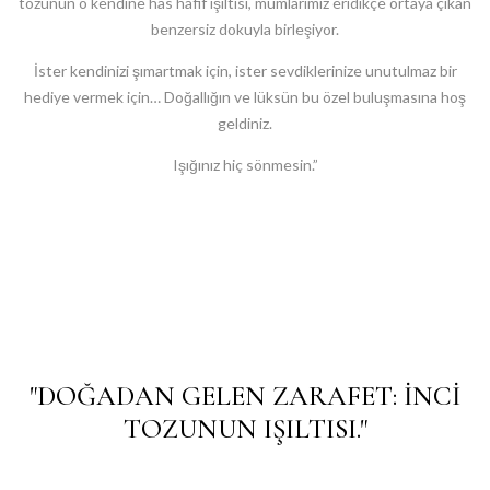
tozunun o kendine has hafif ışıltısı, mumlarımız eridikçe ortaya çıkan
benzersiz dokuyla birleşiyor.
İster kendinizi şımartmak için, ister sevdiklerinize unutulmaz bir
hediye vermek için… Doğallığın ve lüksün bu özel buluşmasına hoş
geldiniz.
Işığınız hiç sönmesin.”
"DOĞADAN GELEN ZARAFET: İNCI
TOZUNUN IŞILTISI."